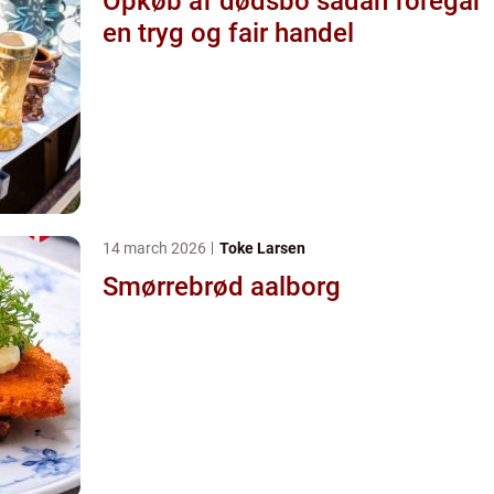
Opkøb af dødsbo sådan foregår
en tryg og fair handel
14 march 2026
Toke Larsen
Smørrebrød aalborg