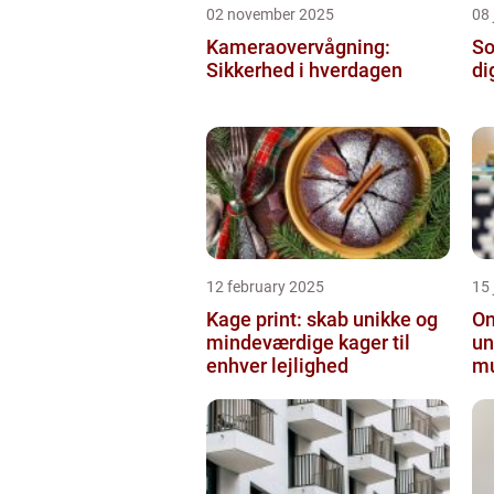
02 november 2025
08 
Kameraovervågning:
So
Sikkerhed i hverdagen
di
12 february 2025
15
Kage print: skab unikke og
On
mindeværdige kager til
un
enhver lejlighed
mu