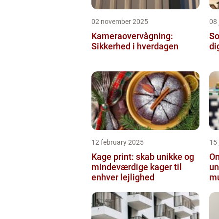
02 november 2025
08 
Kameraovervågning:
So
Sikkerhed i hverdagen
di
12 february 2025
15
Kage print: skab unikke og
On
mindeværdige kager til
un
enhver lejlighed
mu