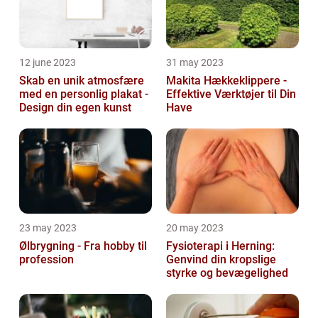
12 june 2023
31 may 2023
Skab en unik atmosfære
Makita Hækkeklippere -
med en personlig plakat -
Effektive Værktøjer til Din
Design din egen kunst
Have
23 may 2023
20 may 2023
Ølbrygning - Fra hobby til
Fysioterapi i Herning:
profession
Genvind din kropslige
styrke og bevægelighed