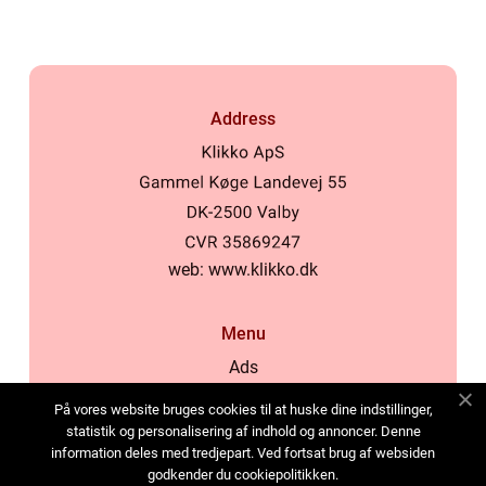
Address
web:
www.klikko.dk
Menu
Ads
About Us
På vores website bruges cookies til at huske dine indstillinger,
Cookies
statistik og personalisering af indhold og annoncer. Denne
information deles med tredjepart. Ved fortsat brug af websiden
Contact
godkender du cookiepolitikken.
Sitemap