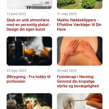
12 june 2023
31 may 2023
Skab en unik atmosfære
Makita Hækkeklippere -
med en personlig plakat -
Effektive Værktøjer til Din
Design din egen kunst
Have
23 may 2023
20 may 2023
Ølbrygning - Fra hobby til
Fysioterapi i Herning:
profession
Genvind din kropslige
styrke og bevægelighed