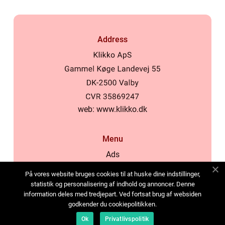
Address
web:
www.klikko.dk
Menu
Ads
About Us
På vores website bruges cookies til at huske dine indstillinger,
Cookies
statistik og personalisering af indhold og annoncer. Denne
information deles med tredjepart. Ved fortsat brug af websiden
Contact
godkender du cookiepolitikken.
Sitemap
Ok
Privatlivspolitik