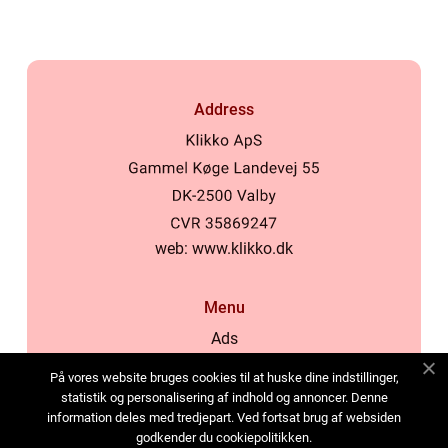
Address
web:
www.klikko.dk
Menu
Ads
About Us
På vores website bruges cookies til at huske dine indstillinger,
Cookies
statistik og personalisering af indhold og annoncer. Denne
information deles med tredjepart. Ved fortsat brug af websiden
Contact
godkender du cookiepolitikken.
Sitemap