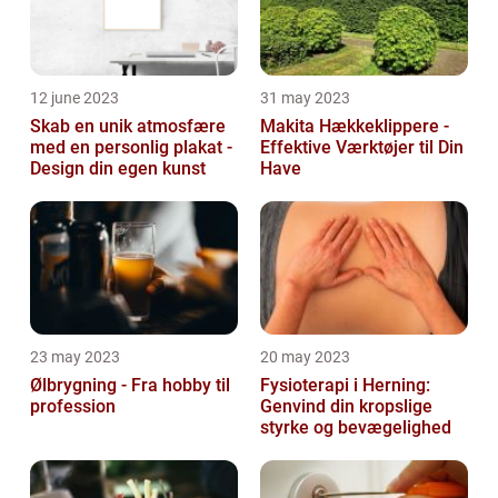
12 june 2023
31 may 2023
Skab en unik atmosfære
Makita Hækkeklippere -
med en personlig plakat -
Effektive Værktøjer til Din
Design din egen kunst
Have
23 may 2023
20 may 2023
Ølbrygning - Fra hobby til
Fysioterapi i Herning:
profession
Genvind din kropslige
styrke og bevægelighed