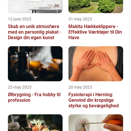
12 june 2023
31 may 2023
Skab en unik atmosfære
Makita Hækkeklippere -
med en personlig plakat -
Effektive Værktøjer til Din
Design din egen kunst
Have
23 may 2023
20 may 2023
Ølbrygning - Fra hobby til
Fysioterapi i Herning:
profession
Genvind din kropslige
styrke og bevægelighed