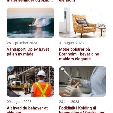
malerløsninger og skab et
ejendom
flot hjem
26 september 2023
31 august 2023
Vandsport: Oplev havet
Møbelpolstrer på
på en ny måde
Bornholm - bevar dine
møblers elegante
udseende og levetid
09 august 2023
23 june 2023
Alt hvad du behøver at
Fodklinik i Kolding til
vide om
behandling af forskellige