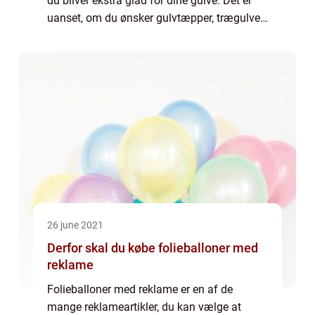
du bliver ekstra glad for dine gulve. Det er
uanset, om du ønsker gulvtæpper, trægulve,
linoleumsgulve, vinylgulve eller n...
26 june 2021
Derfor skal du købe folieballoner med
reklame
Folieballoner med reklame er en af de
mange reklameartikler, du kan vælge at