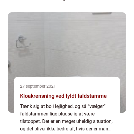
møddingen, så de konstant er beskidte og
lugter, så der ingen grund er ti...
27 september 2021
Kloakrensning ved fyldt faldstamme
Tænk sig at bo i lejlighed, og så “vælger”
faldstammen lige pludselig at være
tilstoppet. Det er en meget uheldig situation,
og det bliver ikke bedre af, hvis der er mange