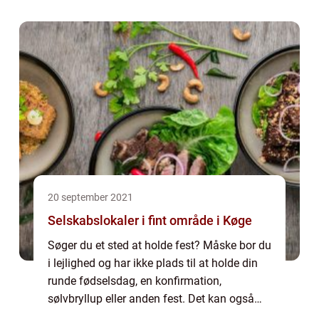
etagelejligheder i denne bygning, hvor
problemet er sket, for det ...
20 september 2021
Selskabslokaler i fint område i Køge
Søger du et sted at holde fest? Måske bor du
i lejlighed og har ikke plads til at holde din
runde fødselsdag, en konfirmation,
sølvbryllup eller anden fest. Det kan også
være, du bare gerne vil holde festen et s...