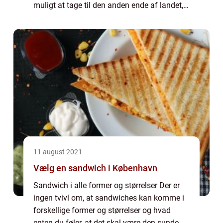
muligt at tage til den anden ende af landet,
hvis der er et godt tilbud. Det kommer
selvfølgelig an på...
11 august 2021
Vælg en sandwich i København
Sandwich i alle former og størrelser Der er
ingen tvivl om, at sandwiches kan komme i
forskellige former og størrelser og hvad
enten du føler, at det skal være den sunde