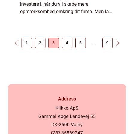
investere i, når du vil skabe mere
opmærksomhed omkring dit firma. Men lad
os prøve at fremhæve en række forskellige
argumenter, der taler for, at du også bør
overveje netop...
1
2
3
4
5
…
9
Address