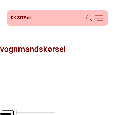
DK-SITE.
dk
vognmandskørsel