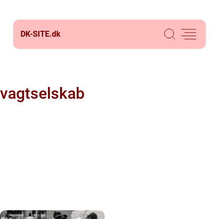
DK-SITE.
dk
vagtselskab