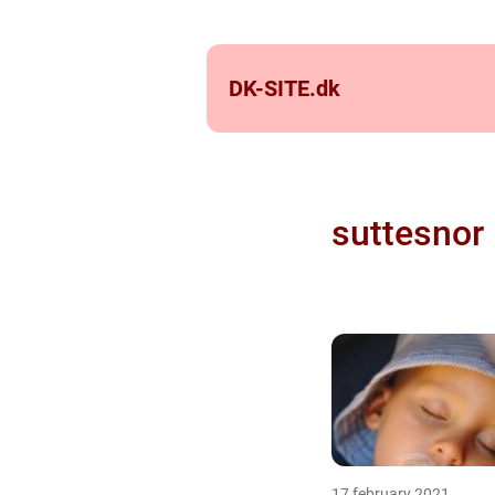
DK-SITE.
dk
suttesnor
17 february 2021