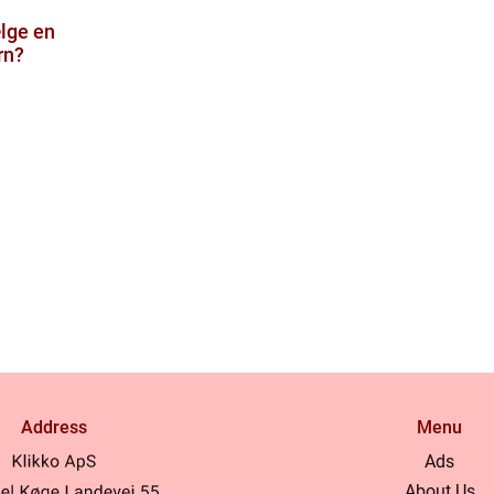
lge en
rn?
Address
Menu
Ads
About Us