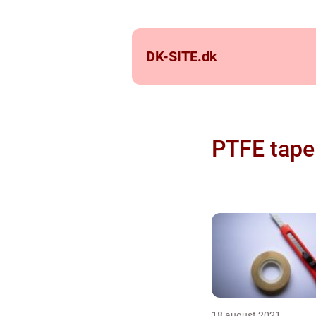
DK-SITE.
dk
PTFE tape
18 august 2021