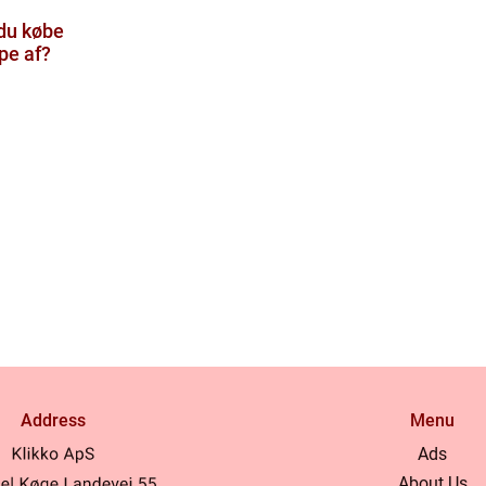
 du købe
pe af?
Address
Menu
Ads
About Us