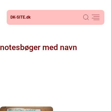
DK-SITE.
dk
notesbøger med navn