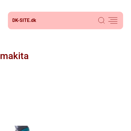
DK-SITE.
dk
makita