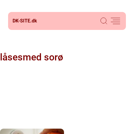
DK-SITE.
dk
låsesmed sorø