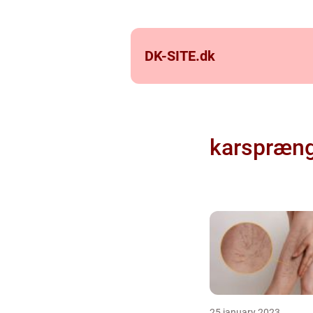
DK-SITE.
dk
karspræng
25 january 2023