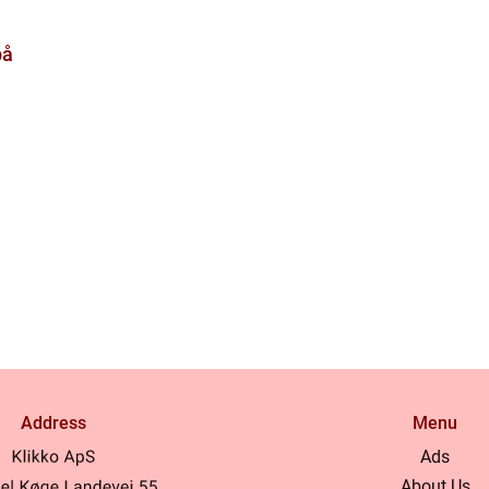
på
Address
Menu
Ads
About Us