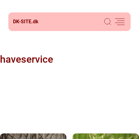
DK-SITE.
dk
haveservice