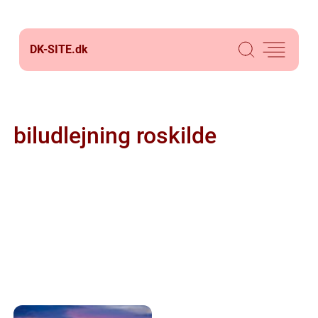
DK-SITE.
dk
biludlejning roskilde