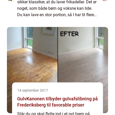
sikker klassiker, at du laver frikadeller. Det er
noget, som både børn og voksne kan lide.
Du kan lave en stor portion, så I har til flere
dage, eller du kan fryse nogle af dem ned,...
14 september 2017
GulvKanonen tilbyder gulvafslibning på
Frederiksberg til favorable priser
Står du og skal flytte ind i et nyt hjem på