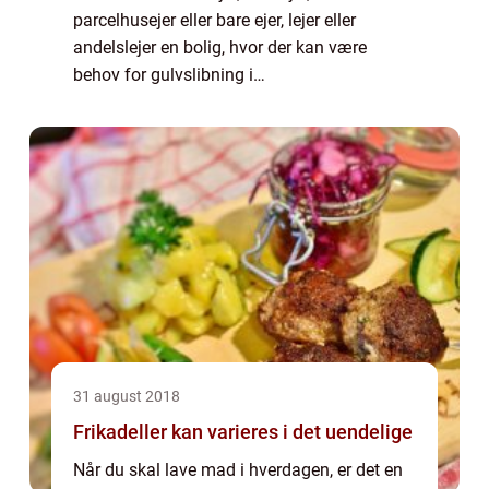
parcelhusejer eller bare ejer, lejer eller
andelslejer en bolig, hvor der kan være
behov for gulvslibning i
Frederiksbergområdet (hvis det er tale om
leje, skal det nok lige godkendes af
udlejeren, a...
31 august 2018
Frikadeller kan varieres i det uendelige
Når du skal lave mad i hverdagen, er det en