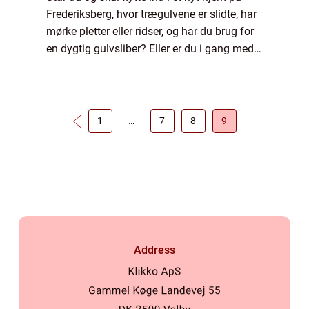
Frederiksberg, hvor trægulvene er slidte, har
mørke pletter eller ridser, og har du brug for
en dygtig gulvsliber? Eller er du i gang med
et renoveringsprojekt i din nuværende
lejlighed, hvor du har brug fo...
1
…
7
8
9
Address