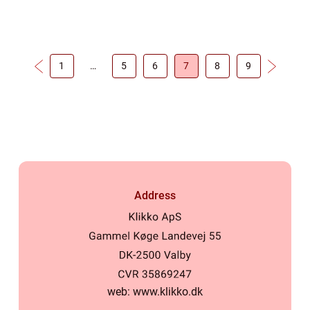
sind længe. Derfor kan man også
argumentere for, at...
1
…
5
6
7
8
9
Address
web:
www.klikko.dk