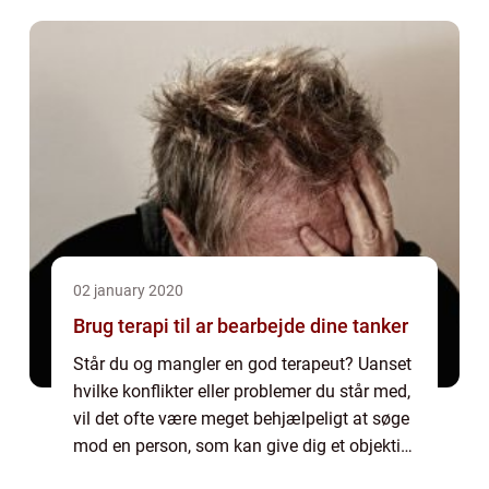
om natten, hvor det er mørkt. Men vidste du,
at du k...
02 january 2020
Brug terapi til ar bearbejde dine tanker
Står du og mangler en god terapeut? Uanset
hvilke konflikter eller problemer du står med,
vil det ofte være meget behjælpeligt at søge
mod en person, som kan give dig et objektivt
syn på det hele. Hvis du oplever ...