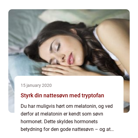
udbetalingstiden. For mange af de lån, der
findes online,...
15 january 2020
Styrk din nattesøvn med tryptofan
Du har muligvis hørt om melatonin, og ved
derfor at melatonin er kendt som søvn
hormonet. Dette skyldes hormonets
betydning for den gode nattesøvn – og at
melatonin fortrinsvis produceres i kroppen