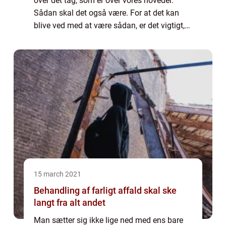
over det tag, som er over vores hoveder.
Sådan skal det også være. For at det kan
blive ved med at være sådan, er det vigtigt,
at vi har det bedste tag af den bedste
kvalitet. For sandt er det, at et tag ik...
15 march 2021
Behandling af farligt affald skal ske
langt fra alt andet
Man sætter sig ikke lige ned med ens bare