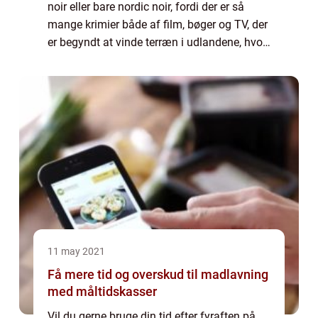
noir eller bare nordic noir, fordi der er så
mange krimier både af film, bøger og TV, der
er begyndt at vinde terræn i udlandene, hvor
specielt Storbritannien er værd at nævne her.
Men fokuserer vi udeluk...
11 may 2021
Få mere tid og overskud til madlavning
med måltidskasser
Vil du gerne bruge din tid efter fyraften på