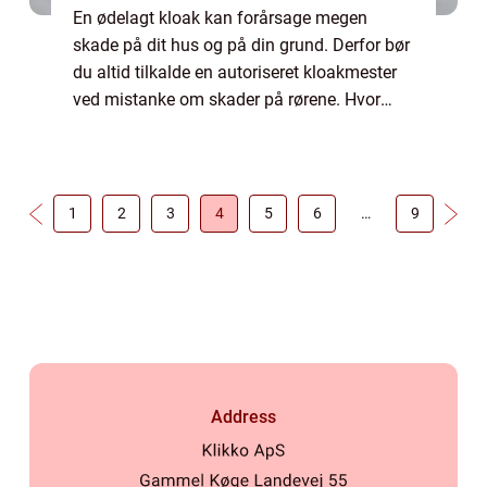
En ødelagt kloak kan forårsage megen
skade på dit hus og på din grund. Derfor bør
du altid tilkalde en autoriseret kloakmester
ved mistanke om skader på rørene. Hvor
finder jeg en god autoriseret kloakmester i
Ringkøbing? Er du bosiddende i Ringkøbin...
1
2
3
4
5
6
…
9
Address