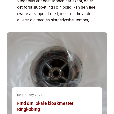
Væggelus er noget fanden har skabt, og er
det først sluppet ind i din bolig, kan de være
svære at slippe af med, med mindre at du
allierer dig med en skadedyrsbekæmper,
som kender dyrene og ved hvor de lever. Det
er vores rejseaktivitet der er skyld ...
05 january 2021
Find din lokale kloakmester i
Ringkøbing