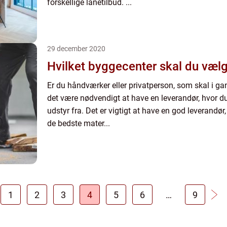
forskellige lånetilbud. ...
29 december 2020
Hvilket byggecenter skal du vælg
Er du håndværker eller privatperson, som skal i g
det være nødvendigt at have en leverandør, hvor d
udstyr fra. Det er vigtigt at have en god leverandør,
de bedste mater...
1
2
3
4
5
6
…
9