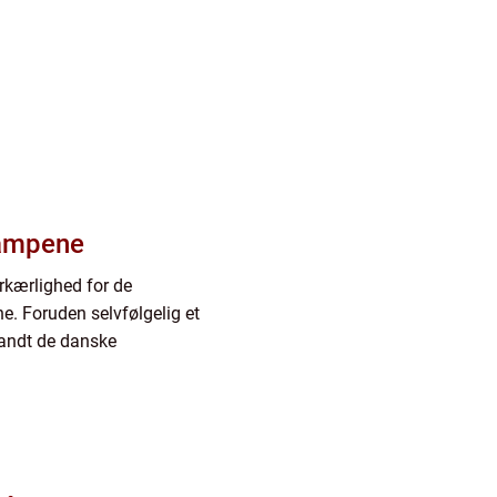
kampene
orkærlighed for de
e. Foruden selvfølgelig et
landt de danske