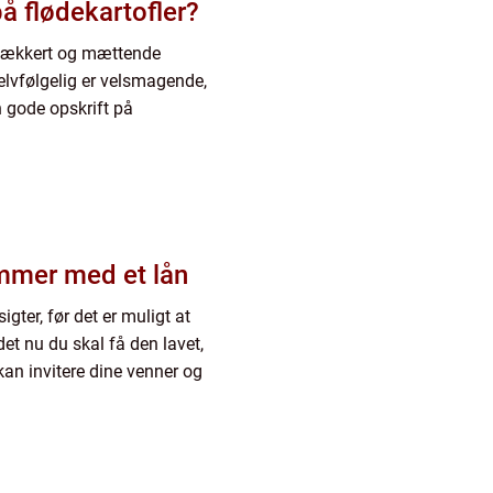
å flødekartofler?
es lækkert og mættende
selvfølgelig er velsmagende,
n gode opskrift på
ommer med et lån
gter, før det er muligt at
et nu du skal få den lavet,
kan invitere dine venner og